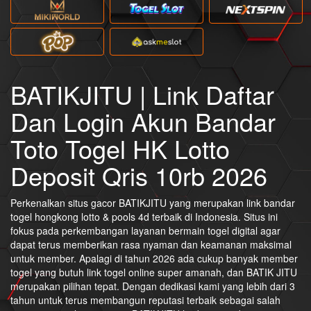
BATIKJITU | Link Daftar
Dan Login Akun Bandar
Toto Togel HK Lotto
Deposit Qris 10rb 2026
Perkenalkan situs gacor BATIKJITU yang merupakan link bandar
togel hongkong lotto & pools 4d terbaik di Indonesia. Situs ini
fokus pada perkembangan layanan bermain togel digital agar
dapat terus memberikan rasa nyaman dan keamanan maksimal
untuk member. Apalagi di tahun 2026 ada cukup banyak member
togel yang butuh link togel online super amanah, dan BATIK JITU
merupakan pilihan tepat. Dengan dedikasi kami yang lebih dari 3
tahun untuk terus membangun reputasi terbaik sebagai salah