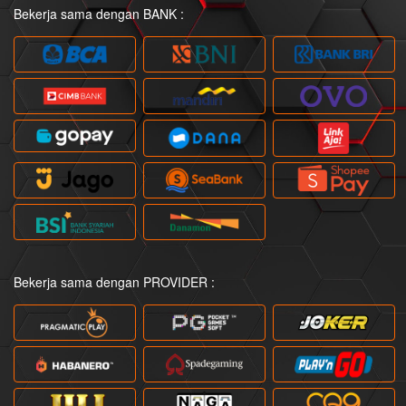
Bekerja sama dengan BANK :
Bekerja sama dengan PROVIDER :